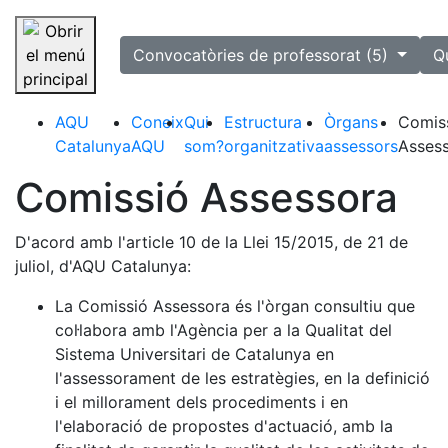
selected
Convocatòries de professorat (5)
Q
Saltar la navegació
AQU
Coneix
Qui
Estructura
Òrgans
Comis
Catalunya
AQU
som?
organitzativa
assessors
Asses
Comissió Assessora
D'acord amb l'article 10 de la Llei 15/2015, de 21 de
juliol, d'AQU Catalunya:
La Comissió Assessora és l'òrgan consultiu que
col·labora amb l'Agència per a la Qualitat del
Sistema Universitari de Catalunya en
l'assessorament de les estratègies, en la definició
i el millorament dels procediments i en
l'elaboració de propostes d'actuació, amb la