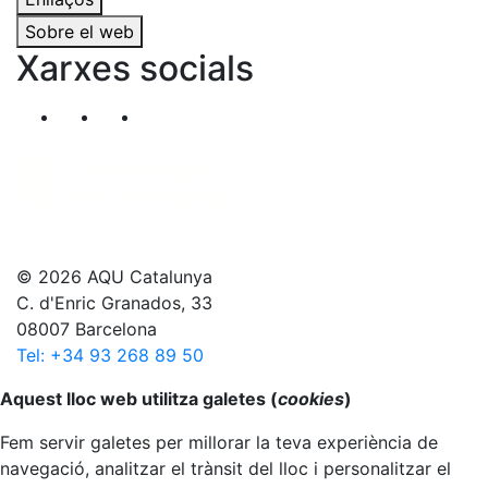
Sobre el web
Xarxes socials
Segueix-nos al nostre canal de Twitter
Segueix-nos al nostre canal de Linkedin
Segueix-nos al nostre canal de YouT
© 2026 AQU Catalunya
C. d'Enric Granados, 33
08007 Barcelona
Tel: +34 93 268 89 50
Anar al principi
Aquest lloc web utilitza galetes (
cookies
)
Fem servir galetes per millorar la teva experiència de
navegació, analitzar el trànsit del lloc i personalitzar el