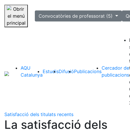
selected
Convocatòries de professorat (5)
Q
Saltar la navegació
AQU
Cercador de
Estudis
Difusió
Publicacions
Catalunya
publicacions
Satisfacció dels titulats recents
La satisfacció dels