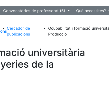
lected
Convocatòries de professorat (5)
Què necessites?
Cercador de
Ocupabilitat i formació università
ions
publicacions
Producció
rmació universitària
nyeries de la