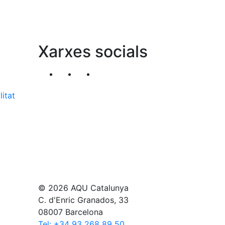
Xarxes socials
Segueix-nos al nostre canal de Twitter
Segueix-nos al nostre canal de Li
Segueix-nos al nostre canal
litat
© 2026 AQU Catalunya
C. d'Enric Granados, 33
08007 Barcelona
Tel: +34 93 268 89 50