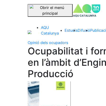
se
Saltar la navegació
AQU
Estudis
Difusió
Publicac
Catalunya
Opinió dels ocupadors
Ocupabilitat i fo
en l’àmbit d’Engi
Producció