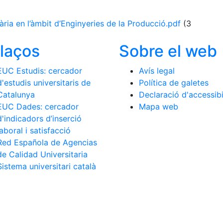
tària en l’àmbit d’Enginyeries de la Producció.pdf
(3
llaços
Sobre el web
EUC Estudis: cercador
Avís legal
d'estudis universitaris de
Política de galetes
Catalunya
Declaració d'accessibi
EUC Dades: cercador
Mapa web
d'indicadors d’inserció
laboral i satisfacció
Red Española de Agencias
de Calidad Universitaria
Sistema universitari català