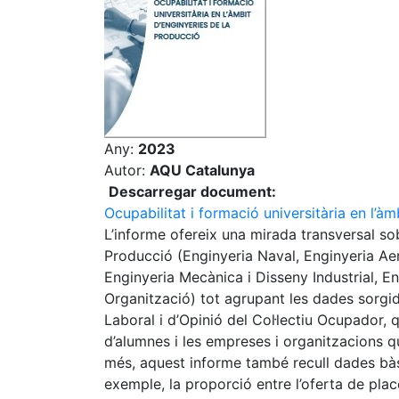
Any:
2023
Autor:
AQU Catalunya
Descarregar document:
Ocupabilitat i formació universitària en l’à
L’informe ofereix una mirada transversal sob
Producció (Enginyeria Naval, Enginyeria Aer
Enginyeria Mecànica i Disseny Industrial, Eng
Organització) tot agrupant les dades sorgid
Laboral i d’Opinió del Col·lectiu Ocupador,
d’alumnes i les empreses i organitzacions 
més, aquest informe també recull dades bàs
exemple, la proporció entre l’oferta de pla