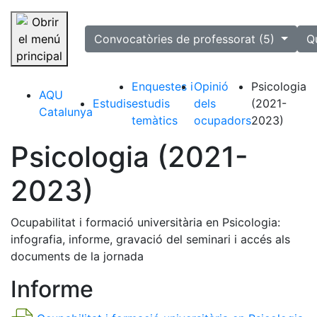
selected
Convocatòries de professorat (5)
Q
Saltar la navegació
Enquestes i
Opinió
Psicologia
AQU
Estudis
estudis
dels
(2021-
Catalunya
temàtics
ocupadors
2023)
Psicologia (2021-
2023)
Ocupabilitat i formació universitària en Psicologia:
infografia, informe, gravació del seminari i accés als
documents de la jornada
Informe