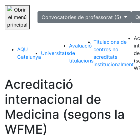
selected
Convocatòries de professorat (5)
Q
Saltar la navegació
Ac
Titulacions de
Avaluació
in
AQU
centres no
Universitats
de
de
Catalunya
acreditats
titulacions
(s
institucionalment
W
Acreditació
internacional de
Medicina (segons la
WFME)