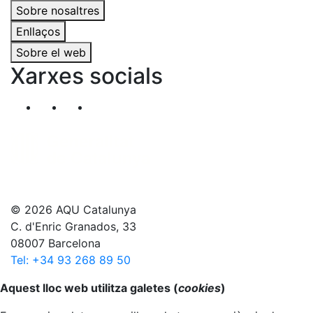
Sobre nosaltres
Enllaços
Sobre el web
Xarxes socials
Segueix-nos al nostre canal de Twitter
Segueix-nos al nostre canal de Linkedin
Segueix-nos al nostre canal de YouT
© 2026 AQU Catalunya
C. d'Enric Granados, 33
08007 Barcelona
Tel: +34 93 268 89 50
Anar al principi
Aquest lloc web utilitza galetes (
cookies
)