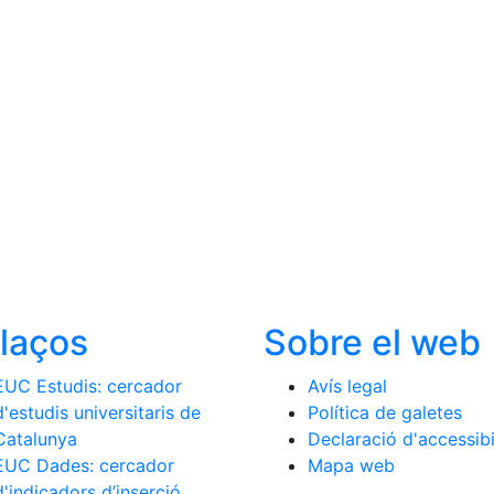
llaços
Sobre el web
EUC Estudis: cercador
Avís legal
d'estudis universitaris de
Política de galetes
Catalunya
Declaració d'accessibi
EUC Dades: cercador
Mapa web
d'indicadors d’inserció