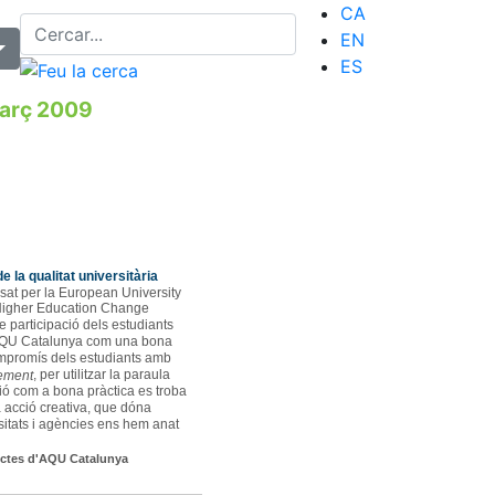
CA
EN
ES
arç 2009