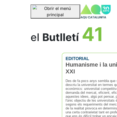
se
Saltar la navegació
41
el
Butlletí