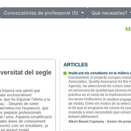
lected
Convocatòries de professorat (5)
Què necessites?
M