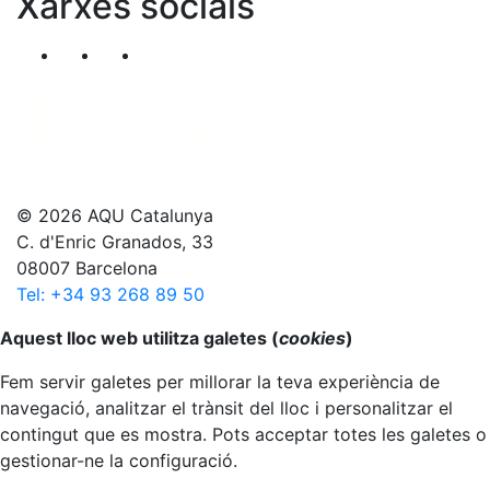
Xarxes socials
Segueix-nos al nostre canal de Twitter
Segueix-nos al nostre canal de Linkedin
Segueix-nos al nostre canal de YouT
© 2026 AQU Catalunya
C. d'Enric Granados, 33
08007 Barcelona
Tel: +34 93 268 89 50
Anar al principi
Aquest lloc web utilitza galetes (
cookies
)
Fem servir galetes per millorar la teva experiència de
navegació, analitzar el trànsit del lloc i personalitzar el
contingut que es mostra. Pots acceptar totes les galetes o
gestionar-ne la configuració.