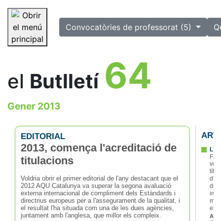
selected
Convocatòries de professorat (5)
Q
Saltar la navegació
64
el
Butlletí
Gener 2013