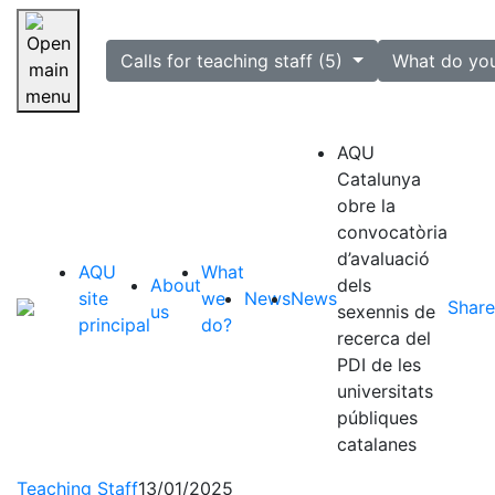
selected
Calls for teaching staff (5)
What do yo
Skip navigation
AQU
Catalunya
obre la
convocatòria
d’avaluació
AQU
What
About
dels
site
we
News
News
Share
us
sexennis de
principal
do?
recerca del
PDI de les
universitats
públiques
catalanes
Teaching Staff
13/01/2025