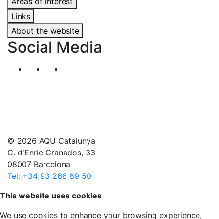
Areas of interest
Links
About the website
Social Media
Segueix-nos al nostre canal de Twitter
Segueix-nos al nostre canal de Linkedin
Segueix-nos al nostre canal de YouT
© 2026 AQU Catalunya
C. d'Enric Granados, 33
08007 Barcelona
Tel: +34 93 268 89 50
Scroll to top
This website uses cookies
We use cookies to enhance your browsing experience,