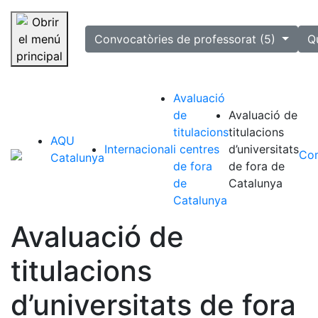
selected
Convocatòries de professorat (5)
Q
Saltar la navegació
Avaluació
de
Avaluació de
titulacions
titulacions
AQU
Internacional
i centres
d’universitats
Com
Catalunya
de fora
de fora de
de
Catalunya
Catalunya
Avaluació de
titulacions
d’universitats de fora