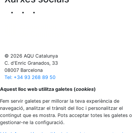
Segueix-nos al nostre canal de Twitter
Segueix-nos al nostre canal de Linkedin
Segueix-nos al nostre canal de YouT
© 2026 AQU Catalunya
C. d'Enric Granados, 33
08007 Barcelona
Tel: +34 93 268 89 50
Anar al principi
Aquest lloc web utilitza galetes (
cookies
)
Fem servir galetes per millorar la teva experiència de
navegació, analitzar el trànsit del lloc i personalitzar el
contingut que es mostra. Pots acceptar totes les galetes o
gestionar-ne la configuració.