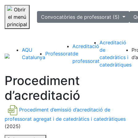
selected
Convocatòries de professorat (5)
Q
Saltar la navegació
Acreditació
Acreditació
AQU
de
Pr
Professorat
de
Catalunya
catedràtics i
d’
professorat
catedràtiques
Procediment
d’acreditació
Procediment d’emissió d’acreditació de
professorat agregat i de catedràtics i catedràtiques
(2025)