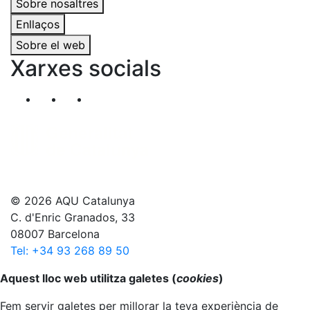
Sobre nosaltres
Enllaços
Sobre el web
Xarxes socials
Segueix-nos al nostre canal de Twitter
Segueix-nos al nostre canal de Linkedin
Segueix-nos al nostre canal de YouT
© 2026 AQU Catalunya
C. d'Enric Granados, 33
08007 Barcelona
Tel: +34 93 268 89 50
Anar al principi
Aquest lloc web utilitza galetes (
cookies
)
Fem servir galetes per millorar la teva experiència de