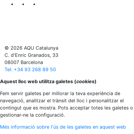
Segueix-nos al nostre canal de Twitter
Segueix-nos al nostre canal de Linkedin
Segueix-nos al nostre canal de YouT
© 2026 AQU Catalunya
C. d'Enric Granados, 33
08007 Barcelona
Tel: +34 93 268 89 50
Anar al principi
Aquest lloc web utilitza galetes (
cookies
)
Fem servir galetes per millorar la teva experiència de
navegació, analitzar el trànsit del lloc i personalitzar el
contingut que es mostra. Pots acceptar totes les galetes o
gestionar-ne la configuració.
Més informació sobre l'ús de les galetes en aquest web