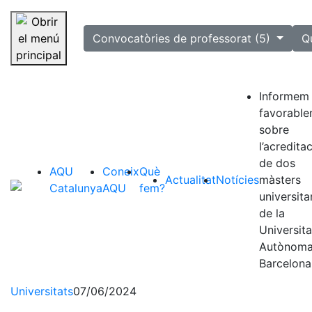
selected
Convocatòries de professorat (5)
Q
Saltar la navegació
Informem
favorabl
sobre
l’acredita
de dos
AQU
Coneix
Què
Actualitat
Notícies
màsters
Catalunya
AQU
fem?
universita
de la
Universita
Autònoma
Barcelona
Universitats
07/06/2024