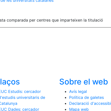
 de les universitats catalanes
uesta comparada per centres que imparteixen la titulació
llaços
Sobre el web
EUC Estudis: cercador
Avís legal
d'estudis universitaris de
Política de galetes
Catalunya
Declaració d'accessibi
EUC Dades: cercador
Mapa web