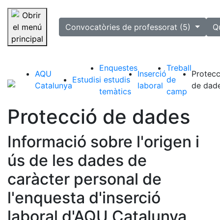
selected
Convocatòries de professorat (5)
Q
Saltar la navegació
Enquestes
Treball
AQU
Inserció
Protecc
Estudis
i estudis
de
Catalunya
laboral
de dad
temàtics
camp
Protecció de dades
Informació sobre l'origen i
ús de les dades de
caràcter personal de
l'enquesta d'inserció
laboral d'AQU Catalunya