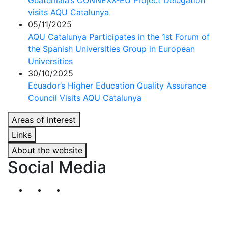
Guatemala’s CONNEXX-EU Project Delegation
visits AQU Catalunya
05/11/2025
AQU Catalunya Participates in the 1st Forum of
the Spanish Universities Group in European
Universities
30/10/2025
Ecuador’s Higher Education Quality Assurance
Council Visits AQU Catalunya
Areas of interest
Links
About the website
Social Media
Segueix-nos al nostre canal de Twitter
Segueix-nos al nostre canal de Linkedin
Segueix-nos al nostre canal de YouT