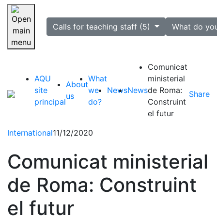
selected
Calls for teaching staff (5)
What do yo
Skip navigation
Comunicat
AQU
What
ministerial
About
site
we
News
News
de Roma:
Share
us
principal
do?
Construint
el futur
International
11/12/2020
Comunicat ministerial
de Roma: Construint
el futur