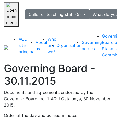
selected
Calls for teaching staff (5)
What do yo
Skip navigation
Govern
AQU
Who
About
Governing
Board 
site
are
Organisation
us
bodies
Standi
principal
we?
Commis
Governing Board -
30.11.2015
Documents and agreements endorsed by the
Governing Board, no. 1, AQU Catalunya, 30 November
2015.
Order of the day and agreed minutes