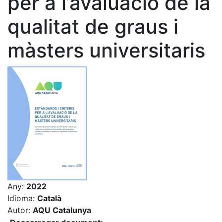
per a l’avaluació de la
qualitat de graus i
màsters universitaris
Any:
2022
Idioma:
Català
Autor:
AQU Catalunya