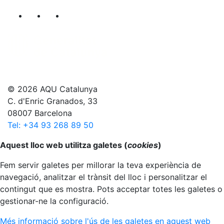
Segueix-nos al nostre canal de Twitter
Segueix-nos al nostre canal de Linkedin
Segueix-nos al nostre canal de YouT
© 2026 AQU Catalunya
C. d'Enric Granados, 33
08007 Barcelona
Tel: +34 93 268 89 50
Anar al principi
Aquest lloc web utilitza galetes (
cookies
)
Fem servir galetes per millorar la teva experiència de
navegació, analitzar el trànsit del lloc i personalitzar el
contingut que es mostra. Pots acceptar totes les galetes o
gestionar-ne la configuració.
Més informació sobre l'ús de les galetes en aquest web