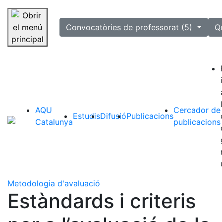
selected
Convocatòries de professorat (5)
Q
Saltar la navegació
AQU
Cercador de
Estudis
Difusió
Publicacions
Catalunya
publicacions
Metodologia d'avaluació
Estàndards i criteris