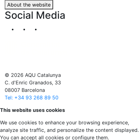
About the website
Social Media
Segueix-nos al nostre canal de Twitter
Segueix-nos al nostre canal de Linkedin
Segueix-nos al nostre canal de YouT
© 2026 AQU Catalunya
C. d'Enric Granados, 33
08007 Barcelona
Tel: +34 93 268 89 50
Scroll to top
This website uses cookies
We use cookies to enhance your browsing experience,
analyze site traffic, and personalize the content displayed.
You can accept all cookies or configure them.