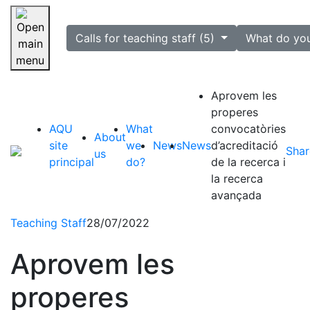
selected
Calls for teaching staff (5)
What do yo
Skip navigation
Aprovem les
properes
AQU
What
convocatòries
About
site
we
News
News
d’acreditació
Shar
us
principal
do?
de la recerca i
la recerca
avançada
Teaching Staff
28/07/2022
Aprovem les
properes